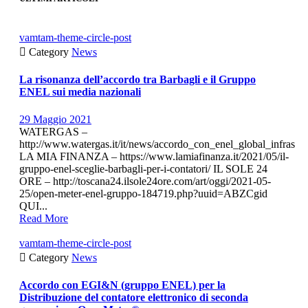
vamtam-theme-circle-post

Category
News
La risonanza dell’accordo tra Barbagli e il Gruppo
ENEL sui media nazionali
29 Maggio 2021
WATERGAS –
http://www.watergas.it/it/news/accordo_con_enel_global_infras
LA MIA FINANZA – https://www.lamiafinanza.it/2021/05/il-
gruppo-enel-sceglie-barbagli-per-i-contatori/ IL SOLE 24
ORE – http://toscana24.ilsole24ore.com/art/oggi/2021-05-
25/open-meter-enel-gruppo-184719.php?uuid=ABZCgid
QUI...
Read More
vamtam-theme-circle-post

Category
News
Accordo con EGI&N (gruppo ENEL) per la
Distribuzione del contatore elettronico di seconda