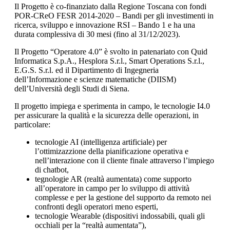
Il Progetto è co-finanziato dalla Regione Toscana con fondi
POR-CReO FESR 2014-2020 – Bandi per gli investimenti in
ricerca, sviluppo e innovazione RSI – Bando 1 e ha una
durata complessiva di 30 mesi (fino al 31/12/2023).
Il Progetto “Operatore 4.0” è svolto in patenariato con Quid
Informatica S.p.A., Hesplora S.r.l., Smart Operations S.r.l.,
E.G.S. S.r.l. ed il Dipartimento di Ingegneria
dell’Informazione e scienze matematiche (DIISM)
dell’Università degli Studi di Siena.
Il progetto impiega e sperimenta in campo, le tecnologie I4.0
per assicurare la qualità e la sicurezza delle operazioni, in
particolare:
tecnologie AI (intelligenza artificiale) per
l’ottimizazzione della pianificazione operativa e
nell’interazione con il cliente finale attraverso l’impiego
di chatbot,
tegnologie AR (realtà aumentata) come supporto
all’operatore in campo per lo sviluppo di attività
complesse e per la gestione del supporto da remoto nei
confronti degli operatori meno esperti,
tecnologie Wearable (dispositivi indossabili, quali gli
occhiali per la “realtà aumentata”),