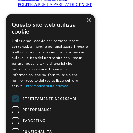
POLITICA PER LA PARITA' DI GENERE
Certificazioni
×
Questo sito web utilizza
cookie
Utilizziamo i cookie per personalizzare
contenuti, annunci e per analizzare il nostro
traffico. Condividiamo inoltre informazioni
sul tuo utilizzo del nostro sito con i nostri
Contatti
partner pubblicitari e di analisi che
potrebbero combinarle con altre
info@barbagli.it
informazioni che hai fornito loro o che
T. +39.055.39.095
hanno raccolto dal tuo utilizzo dei loro
servizi.
Informativa sulla privacy
STRETTAMENTE NECESSARI
PERFORMANCE
Mail utili:
TARGETING
Pec Barbargli:
barbagli@pec.barbagli.it
FUNZIONALITÀ